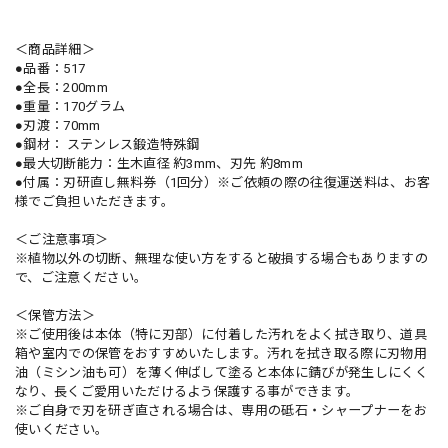
＜商品詳細＞
●品番：517
●全長：200mm
●重量：170グラム
●刃渡：70mm
●鋼材： ステンレス鍛造特殊鋼
●最大切断能力：生木直径 約3mm、刃先 約8mm
●付属：刃研直し無料券（1回分）※ご依頼の際の往復運送料は、お客
様でご負担いただきます。
＜ご注意事項＞
※植物以外の切断、無理な使い方をすると破損する場合もありますの
で、ご注意ください。
＜保管方法＞
※ご使用後は本体（特に刃部）に付着した汚れをよく拭き取り、道具
箱や室内での保管をおすすめいたします。汚れを拭き取る際に刃物用
油（ミシン油も可）を薄く伸ばして塗ると本体に錆びが発生しにくく
なり、長くご愛用いただけるよう保護する事ができます。
※ご自身で刃を研ぎ直される場合は、専用の砥石・シャープナーをお
使いください。