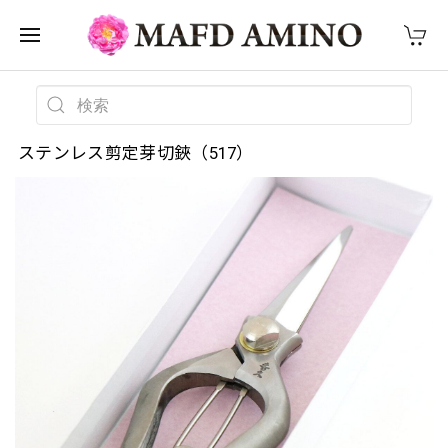
ステンレス剪定芽切鋏（517）