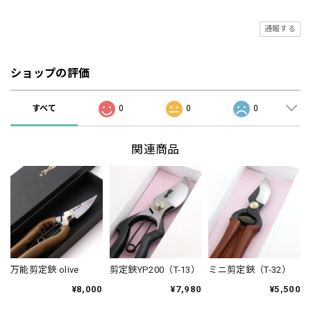
通報する
ショップの評価
すべて
0
0
0
関連商品
万能剪定鋏 olive
剪定鋏YP200（T-13）
ミニ剪定鋏（T-32）
¥8,000
¥7,980
¥5,500