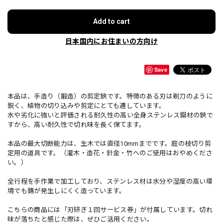
Add to cart
日本国内にお住まいの方向け
Save
本品は、手造り（鍛造）の剪定鋏です。特徴のある刃は剃刀のように
鋭く、植物の切り込みや剪定にとても適しています。
水や劣化に強いと評価される耐久性の高い全身ステンレス鋼材の鋏で
すから、高い耐久性で切れ味を長く保てます。
本品の最大切断能力は、生木では直径10mmまでです。庭の枝切り剪
定用の道具です。（灌木・造花・針金・竹へのご使用はおやめくださ
い。）
全行程を手作業で加工しており、ステンレス材は水分や湿度の高い環
境でも錆が発生しにくく造っています。
こちらの商品には「刃研ぎ１回サービス券」が付属しています。切れ
味が落ちたと感じた際は、ぜひご活用ください。